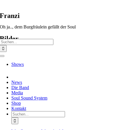
Zum
Franzi
Inhalt
springen
Oh ja.., dem Burgfräulein gefällt der Soul
Bilder
Suche
nach:
Toggle
Navigation
Shows
News
Die Band
Media
Soul Sound System
Shop
Kontakt
Suche
nach: