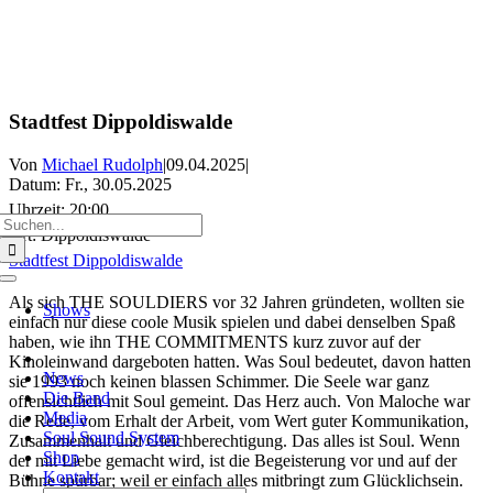
Zum
Stadtfest Dippoldiswalde
Inhalt
springen
Von
Michael Rudolph
|
09.04.2025
|
Datum:
Fr., 30.05.2025
Uhrzeit:
20:00
Suche
Ort:
Dippoldiswalde
nach:
Stadtfest Dippoldiswalde
Toggle
Als sich THE SOULDIERS vor 32 Jahren gründeten, wollten sie
Navigation
Shows
einfach nur diese coole Musik spielen und dabei denselben Spaß
haben, wie ihn THE COMMITMENTS kurz zuvor auf der
Kinoleinwand dargeboten hatten. Was Soul bedeutet, davon hatten
News
sie 1993 noch keinen blassen Schimmer. Die Seele war ganz
Die Band
offensichtlich mit Soul gemeint. Das Herz auch. Von Maloche war
Media
die Rede, vom Erhalt der Arbeit, vom Wert guter Kommunikation,
Soul Sound System
Zusammenhalt und Gleichberechtigung. Das alles ist Soul. Wenn
Shop
der mit Liebe gemacht wird, ist die Begeisterung vor und auf der
Kontakt
Bühne spürbar; weil er einfach alles mitbringt zum Glücklichsein.