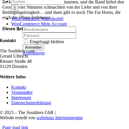
Suche
Ihr könnt tanzen, träumen, euch umarmen, und die Band liefert den
nach:
Groove, vier Stimmen schmachten von der Liebe und von ihrer
Bedingungslosigkeit… und dann gibt es noch The Fat Horns, die
euch die Ohren freiblasen!
WooCommerce Warenkorb
0
WooCommerce Mein Account
Diesen Beitrag teilen
Username:
Password:
Facebook
X
Reddit
LinkedIn
WhatsApp
Tumblr
Pinterest
Vk
E-
Kontakt
Eingeloggt bleiben
Mail
The Souldiers GbR
Registrieren
Gerald Ulbricht
Riesaer Straße 48
01129 Dresden
Weitere Infos
Kontakt
Veranstalter
Impressum
Datenschutzerklärung
© 2023 – The Souldiers GbR |
Website erstellt von
webeluno Internetagentur
Page load link