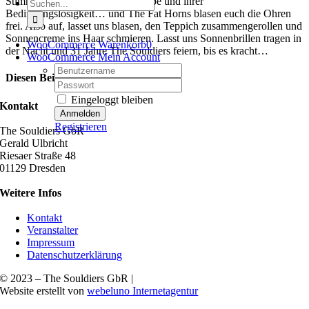
Stimmen schmachten von der Liebe und ihrer
Suche
Bedingungslosigkeit… und The Fat Horns blasen euch die Ohren
nach:
frei. Also auf, lasset uns blasen, den Teppich zusammengerollen und
Sonnencreme ins Haar schmieren. Lasst uns Sonnenbrillen tragen in
WooCommerce Warenkorb
0
der Nacht und 31 Jahre The Souldiers feiern, bis es kracht…
WooCommerce Mein Account
Username:
Diesen Beitrag teilen
Password:
Eingeloggt bleiben
Facebook
X
Reddit
LinkedIn
WhatsApp
Tumblr
Pinterest
Vk
E-
Kontakt
Mail
Registrieren
The Souldiers GbR
Gerald Ulbricht
Riesaer Straße 48
01129 Dresden
Weitere Infos
Kontakt
Veranstalter
Impressum
Datenschutzerklärung
© 2023 – The Souldiers GbR |
Website erstellt von
webeluno Internetagentur