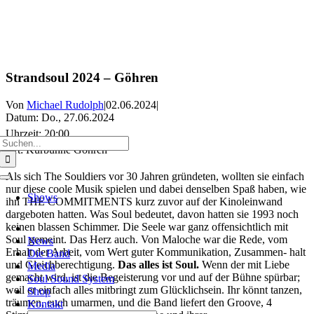
Zum
Strandsoul 2024 – Göhren
Inhalt
springen
Von
Michael Rudolph
|
02.06.2024
|
Datum:
Do., 27.06.2024
Uhrzeit:
20:00
Suche
Ort:
Kurbühne Göhren
nach:
Als sich The Souldiers vor 30 Jahren gründeten, wollten sie einfach
Toggle
nur diese coole Musik spielen und dabei denselben Spaß haben, wie
Navigation
Shows
ihn THE COMMITMENTS kurz zuvor auf der Kinoleinwand
dargeboten hatten. Was Soul bedeutet, davon hatten sie 1993 noch
keinen blassen Schimmer. Die Seele war ganz offensichtlich mit
Soul gemeint. Das Herz auch. Von Maloche war die Rede, vom
News
Erhalt der Arbeit, vom Wert guter Kommunikation, Zusammen- halt
Die Band
und Gleichberechtigung.
Das alles ist Soul.
Wenn der mit Liebe
Media
gemacht wird, ist die Begeisterung vor und auf der Bühne spürbar;
Soul Sound System
weil er einfach alles mitbringt zum Glücklichsein. Ihr könnt tanzen,
Shop
träumen, euch umarmen, und die Band liefert den Groove, 4
Kontakt