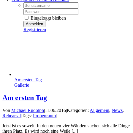
Username:
Password:
Eingeloggt bleiben
Registrieren
Am ersten Tag
Gallerie
Am ersten Tag
Von
Michael Rudolph
|
11.06.2016
|
Kategorien:
Allgemein
,
News
,
Rehearsal
|
Tags:
Probenraum
|
Jetzt ist es soweit. In den neuen vier Wänden suchen sich alle Dinge
ihren Platz. Es wird noch eine Weile [...]