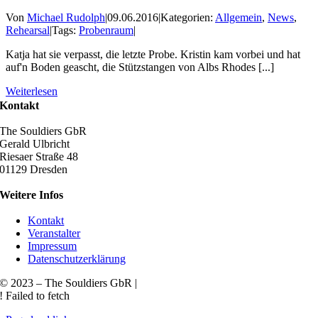
Von
Michael Rudolph
|
09.06.2016
|
Kategorien:
Allgemein
,
News
,
Rehearsal
|
Tags:
Probenraum
|
Katja hat sie verpasst, die letzte Probe. Kristin kam vorbei und hat
auf'n Boden geascht, die Stützstangen von Albs Rhodes [...]
Weiterlesen
Kontakt
The Souldiers GbR
Gerald Ulbricht
Riesaer Straße 48
01129 Dresden
Weitere Infos
Kontakt
Veranstalter
Impressum
Datenschutzerklärung
© 2023 – The Souldiers GbR |
! Failed to fetch