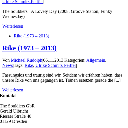
Ulrike Schmitz-Peiffer
|
The Souldiers - A Lovely Day (2008, Groove Station, Funky
Wednesday)
Weiterlesen
Rike (1973 – 2013)
Rike (1973 – 2013)
Von
Michael Rudolph
|
06.11.2013
|
Kategorien:
Allgemein
,
News
|
Tags:
Rike
,
Ulrike Schmitz-Peiffer
|
Fassungslos und traurig sind wir. Seitdem wir erfahren haben, dass
unsere Rike von uns gegangen ist. Tränen ersetzen gerade die [...]
Weiterlesen
Kontakt
The Souldiers GbR
Gerald Ulbricht
Riesaer Straße 48
01129 Dresden