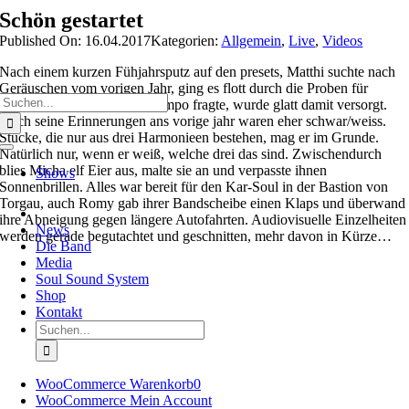
Zum
Schön gestartet
Inhalt
Published On: 16.04.2017
Kategorien:
Allgemein
,
Live
,
Videos
springen
Nach einem kurzen Fühjahrsputz auf den presets, Matthi suchte nach
Geräuschen vom vorigen Jahr, ging es flott durch die Proben für
Suche
Torgau. Olaf, der nach’m Tempo fragte, wurde glatt damit versorgt.
nach:
Auch seine Erinnerungen ans vorige jahr waren eher schwar/weiss.
Stücke, die nur aus drei Harmonieen bestehen, mag er im Grunde.
Natürlich nur, wenn er weiß, welche drei das sind. Zwischendurch
Toggle
Navigation
blies Micha elf Eier aus, malte sie an und verpasste ihnen
Shows
Sonnenbrillen. Alles war bereit für den Kar-Soul in der Bastion von
Torgau, auch Romy gab ihrer Bandscheibe einen Klaps und überwand
ihre Abneigung gegen längere Autofahrten. Audiovisuelle Einzelheiten
News
werden gerade begutachtet und geschnitten, mehr davon in Kürze…
Die Band
Media
Soul Sound System
Shop
Kontakt
Suche
nach:
WooCommerce Warenkorb
0
WooCommerce Mein Account