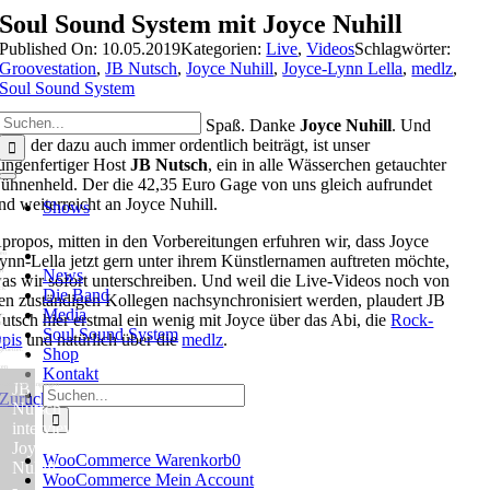
Zum
Soul Sound System mit Joyce Nuhill
Inhalt
Published On: 10.05.2019
Kategorien:
Live
,
Videos
Schlagwörter:
springen
Groovestation
,
JB Nutsch
,
Joyce Nuhill
,
Joyce-Lynn Lella
,
medlz
,
Soul Sound System
Suche
an kann es sehen. Wir hatten Spaß. Danke
Joyce Nuhill
. Und
nach:
iner, der dazu auch immer ordentlich beiträgt, ist unser
ungenfertiger Host
JB Nutsch
, ein in alle Wässerchen getauchter
ühnenheld. Der die 42,35 Euro Gage von uns gleich aufrundet
Toggle
Navigation
nd weiterreicht an Joyce Nuhill.
Shows
propos, mitten in den Vorbereitungen erfuhren wir, dass Joyce
ynn-Lella jetzt gern unter ihrem Künstlernamen auftreten möchte,
News
as wir sofort unterschreiben. Und weil die Live-Videos noch von
Die Band
en zuständigen Kollegen nachsynchronisiert werden, plaudert JB
Media
utsch hier erstmal ein wenig mit Joyce über das Abi, die
Rock-
Soul Sound System
pis
und natürlich über die
medlz
.
Shop
Kontakt
JB
Suche
Zurück
Nutsch
nach:
interviewt
Joyce
WooCommerce Warenkorb
0
Nuhill
WooCommerce Mein Account
-