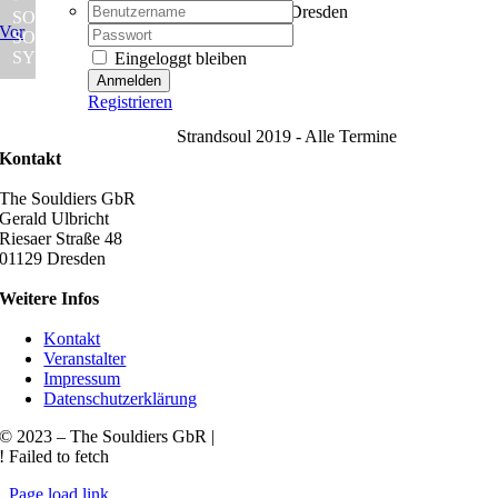
Username:
Dresden - Meißen - Dresden
SOUL
Vor
Password:
SOUND
SYSTEM
Eingeloggt bleiben
Registrieren
Strandsoul 2019 - Alle Termine
Kontakt
The Souldiers GbR
Gerald Ulbricht
Riesaer Straße 48
01129 Dresden
Weitere Infos
Kontakt
Veranstalter
Impressum
Datenschutzerklärung
© 2023 – The Souldiers GbR |
! Failed to fetch
Page load link