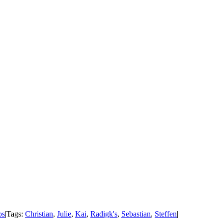
os
|
Tags:
Christian
,
Julie
,
Kai
,
Radigk's
,
Sebastian
,
Steffen
|