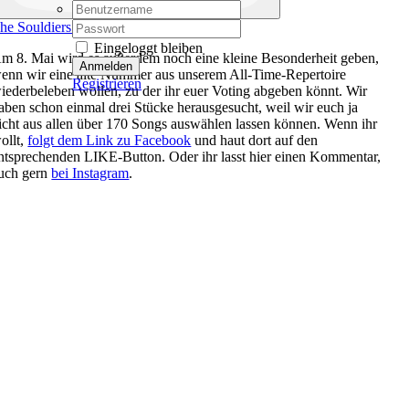
Username:
Password:
he Souldiers feat. Joyce-Lynn Lella
Eingeloggt bleiben
m 8. Mai wird es außerdem noch eine kleine Besonderheit geben,
enn wir eine alte Nummer aus unserem All-Time-Repertoire
Registrieren
iederbeleben wollen, zu der ihr euer Voting abgeben könnt. Wir
aben schon einmal drei Stücke herausgesucht, weil wir euch ja
icht aus allen über 170 Songs auswählen lassen können. Wenn ihr
ollt,
folgt dem Link zu Facebook
und haut dort auf den
ntsprechenden LIKE-Button. Oder ihr lasst hier einen Kommentar,
uch gern
bei Instagram
.