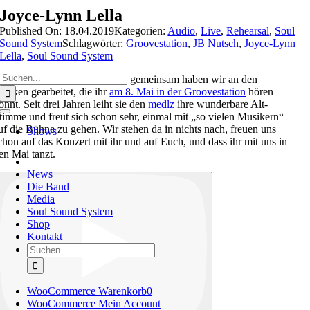
Zum
Joyce-Lynn Lella
Inhalt
Published On: 18.04.2019
Kategorien:
Audio
,
Live
,
Rehearsal
,
Soul
springen
Sound System
Schlagwörter:
Groovestation
,
JB Nutsch
,
Joyce-Lynn
Lella
,
Soul Sound System
Suche
estern kam
Joyce
vorbei und gemeinsam haben wir an den
nach:
tücken gearbeitet, die ihr
am 8. Mai in der Groovestation
hören
önnt. Seit drei Jahren leiht sie den
medlz
ihre wunderbare Alt-
timme und freut sich schon sehr, einmal mit „so vielen Musikern“
Toggle
Navigation
uf die Bühne zu gehen. Wir stehen da in nichts nach, freuen uns
Shows
chon auf das Konzert mit ihr und auf Euch, und dass ihr mit uns in
en Mai tanzt.
News
Die Band
Media
Soul Sound System
Shop
Kontakt
Suche
nach:
WooCommerce Warenkorb
0
WooCommerce Mein Account