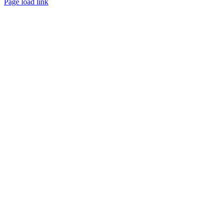
Page load link
Nach
oben