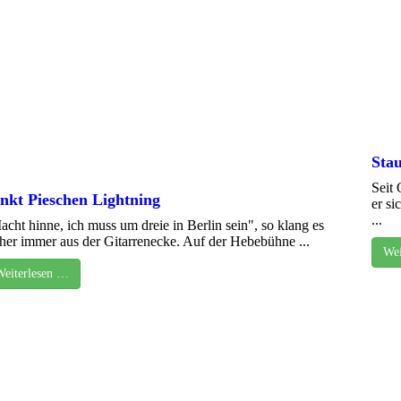
Stau
Seit 
nkt Pieschen Lightning
er si
...
acht hinne, ich muss um dreie in Berlin sein", so klang es
üher immer aus der Gitarrenecke. Auf der Hebebühne ...
Wei
Weiterlesen …