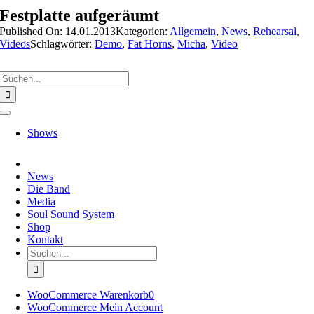
Zum
Festplatte aufgeräumt
Inhalt
Published On: 14.01.2013
Kategorien:
Allgemein
,
News
,
Rehearsal
,
springen
Videos
Schlagwörter:
Demo
,
Fat Horns
,
Micha
,
Video
Suche
nach:
Toggle
Navigation
Shows
News
Die Band
Media
Soul Sound System
Shop
Kontakt
Suche
nach:
WooCommerce Warenkorb
0
WooCommerce Mein Account