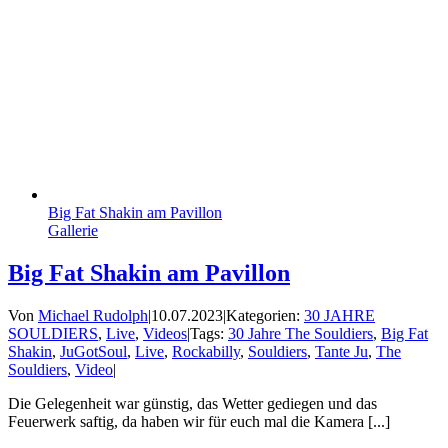
Big Fat Shakin am Pavillon
Gallerie
Big Fat Shakin am Pavillon
Von
Michael Rudolph
|
10.07.2023
|
Kategorien:
30 JAHRE
SOULDIERS
,
Live
,
Videos
|
Tags:
30 Jahre The Souldiers
,
Big Fat
Shakin
,
JuGotSoul
,
Live
,
Rockabilly
,
Souldiers
,
Tante Ju
,
The
Souldiers
,
Video
|
Die Gelegenheit war günstig, das Wetter gediegen und das
Feuerwerk saftig, da haben wir für euch mal die Kamera [...]